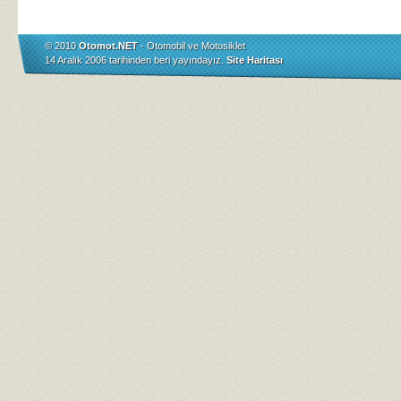
© 2010
Otomot.NET
- Otomobil ve Motosiklet
14 Aralık 2006 tarihinden beri yayındayız.
Site Haritası