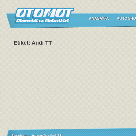
ANASAYFA
AUTO SHO
Etiket: Audi TT
Buradasınız:
Anasayfa
»
Audi TT