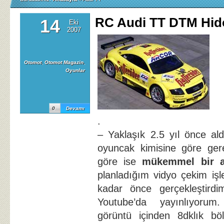
RC Audi TT DTM Hi
14
Eki
2007
Otomot
,
Otomot Magazin
,
Oyunlar
0
Devamı
.
– Yaklaşık 2.5 yıl önce al
oyuncak kimisine göre ger
göre ise
mükemmel bir a
planladığım vidyo çekim işl
kadar önce gerçekleştirdi
Youtube’da yayınlıyorum
görüntü içinden 8dklık bö