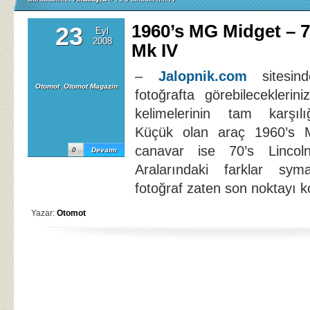
1960’s MG Midget – 7
23
Eyl
2008
Mk IV
–
Jalopnik.com
sitesin
Otomot
,
Otomot Magazin
fotoğrafta görebilecekleri
kelimelerinin tam karşılı
Küçük olan araç 1960’s 
canavar ise 70’s Linco
0
Devamı
Aralarındaki farklar sy
fotoğraf zaten son noktayı k
Yazar:
Otomot