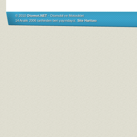
© 2010
Otomot.NET
- Otomobil ve Motosiklet
14 Aralık 2006 tarihinden beri yayındayız.
Site Haritası