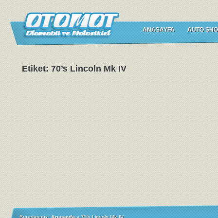
ANASAYFA
AUTO SHO
Etiket: 70’s Lincoln Mk IV
Buradasınız:
Anasayfa
»
70's Lincoln Mk IV