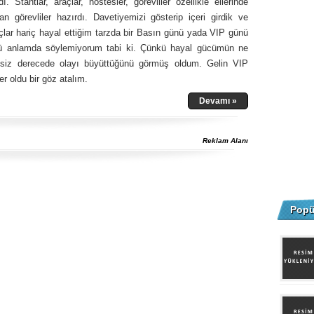
ı. Stantlar, araçlar, hostesler, görevliler özellikle ellerinde
an görevliler hazırdı. Davetiyemizi gösterip içeri girdik ve
çlar hariç hayal ettiğim tarzda bir Basın günü yada VIP günü
tü anlamda söylemiyorum tabi ki. Çünkü hayal gücümün ne
ksiz derecede olayı büyüttüğünü görmüş oldum. Gelin VIP
r oldu bir göz atalım.
Devamı »
Reklam Alanı
Popü