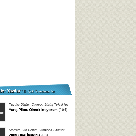
ler Yazılar
/ En Çok Yorumlananlar
Faydalı Bilgiler
,
Otomot
,
Sürüş Teknikleri
Yarış Pilotu Olmak İstiyorum
(104)
Manset
,
Oto Haber
,
Otomobil
,
Otomot
2009 Opel İnsignia
(80)