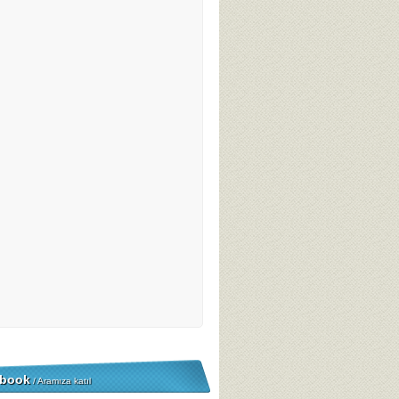
book
/ Aramıza katıl