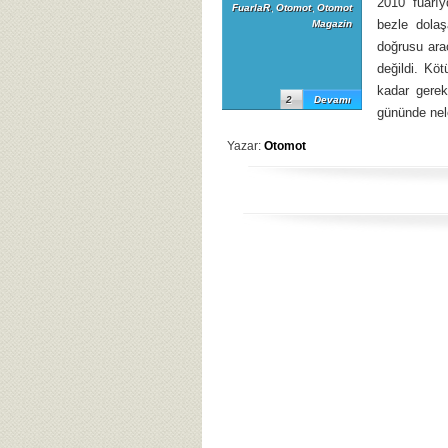
2010 fuarıyd
FuarlaR
,
Otomot
,
Otomot
bezle dolaş
Magazin
doğrusu ara
değildi. Kö
kadar gere
2
Devamı
gününde nele
Yazar:
Otomot