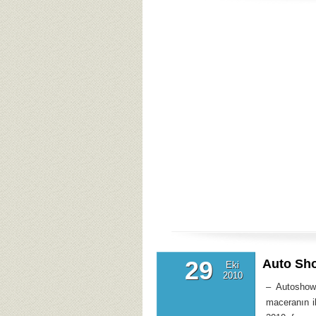
29
Auto Sh
Eki
2010
– Autoshow
maceranın i