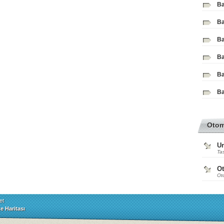
Ba
Ba
Ba
Ba
Ba
Ba
Oto
Ur
Tas
O
Ot
et
te Haritası