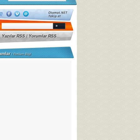
Yazılar RSS
/
Yorumlar RSS
amlar
/
Reklam Bilgi