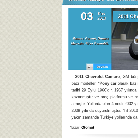
03
Kas
2011 Ch
2010
Manset
,
Otomot
,
Otomot
Magazin
,
Rüya OtomobiL
1
Devamı
–
2011 Chevrolet Camaro
, GM büny
bazı modelleri *
Pony car
olarak bazı 
tarihi 29 Eylül 1966’dır. 1967 yılında
kazanmıştır ve araç platformu ve b
almıştır. Yollarda olan 4.nesli 2002 y
2009 yılında duyurulmuştur. Yıl 2010
yakın zamanda Türkiye yollarında da 
Yazar:
Otomot