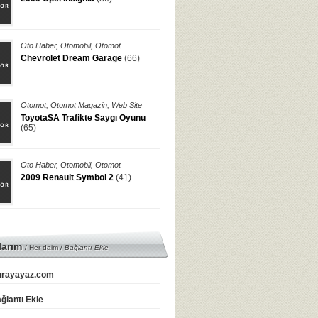
Oto Haber
,
Otomobil
,
Otomot
Chevrolet Dream Garage
(66)
Otomot
,
Otomot Magazin
,
Web Site
ToyotaSA Trafikte Saygı Oyunu
(65)
Oto Haber
,
Otomobil
,
Otomot
2009 Renault Symbol 2
(41)
larım
/ Her daim /
Bağlantı Ekle
rayayaz.com
ğlantı Ekle