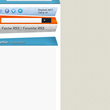
Yazılar RSS
/
Yorumlar RSS
amlar
/
Reklam Bilgi