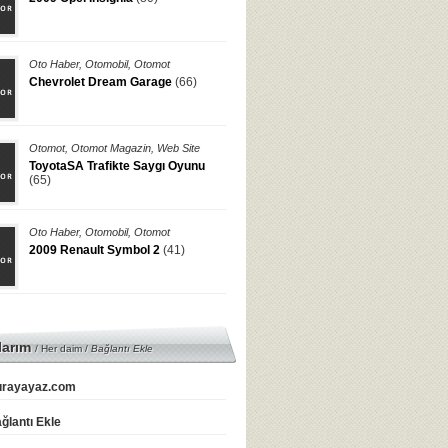
Oto Haber
,
Otomobil
,
Otomot
Chevrolet Dream Garage
(66)
Otomot
,
Otomot Magazin
,
Web Site
ToyotaSA Trafikte Saygı Oyunu
(65)
Oto Haber
,
Otomobil
,
Otomot
2009 Renault Symbol 2
(41)
larım
/ Her daim /
Bağlantı Ekle
rayayaz.com
ğlantı Ekle