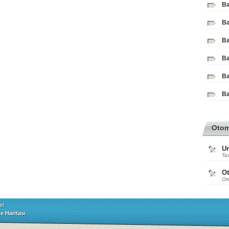
Ba
Ba
Ba
Ba
Ba
Ba
Oto
Ur
Tas
O
Ot
et
te Haritası