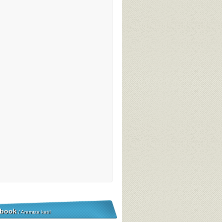
book
/ Aramıza katıl