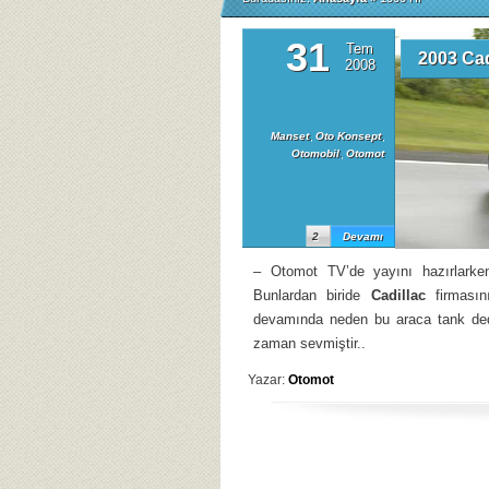
31
Tem
2003 Cad
2008
Manset
,
Oto Konsept
,
Otomobil
,
Otomot
2
Devamı
– Otomot TV’de yayını hazırlarken
Bunlardan biride
Cadillac
firmasın
devamında neden bu araca tank dediğ
zaman sevmiştir..
Yazar:
Otomot