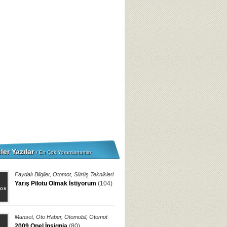
ler Yazılar
/ En Çok Yorumlananlar
Faydalı Bilgiler
,
Otomot
,
Sürüş Teknikleri
Yarış Pilotu Olmak İstiyorum
(104)
Manset
,
Oto Haber
,
Otomobil
,
Otomot
2009 Opel İnsignia
(80)