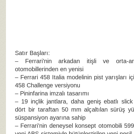
Satır Başları:
– Ferrari’nin arkadan itişli ve orta-
otomobillerinden en yenisi
– Ferrari 458 Italia modelinin pist yarışları içi
458 Challenge versiyonu
– Pininfarina imzalı tasarımı
– 19 inçlik jantlara, daha geniş ebatlı slick 
dört bir taraftan 50 mm alçaltılan sürüş yük
süspansiyon ayarına sahip
– Ferrari’nin deneysel konsept otomobili 59
yeni ABS sistemiyle bütünleştirilen yeni ne