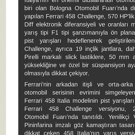
İtalya’nın en önemli uluslararası otomob
biri olan Bologna Otomobil Fuarı’nda 
yapılan Ferrari 458 Challenge, 570 HP’li
Diff elektronik diferansiyeli ve oranları 
yarış tipi F1 tipi şanzımanıyla ön plana
pist yarışları hedeflenerek geliştiril
Challenge, ayrıca 19 inçlik jantlara, da
Pirelli markalı slick lastiklere, 50 mm a
yüksekliğine ve özel bir süspansiyon ay
olmasıyla dikkat çekiyor.
Ferrari’nin arkadan itişli ve orta-ark
otomobil serisinin evrimini simgeley
Ferrari 458 Italia modelinin pist yarışları 
Ferrari 458 Challenge versiyonu, 
Otomobil Fuarı’nda tanıtıldı. Yenilikç
Pininfarina imzalı göz kamaştıran tasarım
dikkat çeken 458 Italia’nın yarış vers