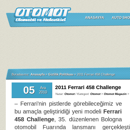
ANASAYFA
AUTO SHO
Buradasınız:
Anasayfa
»
Gizlilik Politikası
»
2011 Ferrari 458 Challenge
05
2011 Ferrari 458 Challenge
Ara
2010
Yazar:
Otomot
/ Kategori:
Otomot
>
Otomot Magazin
>
– Ferrari’nin pistlerde görebileceğimiz ve
bu amaçla geliştiridiği yeni modeli
Ferrari
458 Challenge
, 35. düzenlenen Bologna
otomobil Fuarında lansmanı gerçekleştir