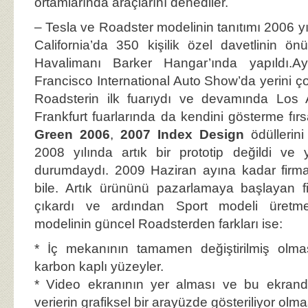
ortamlarında araçlarını denediler.
– Tesla ve Roadster modelinin tanıtımı 2006 y
California’da 350 kişilik özel davetlinin 
Havalimanı Barker Hangar’ında yapıldı.A
Francisco International Auto Show’da yerini ço
Roadsterin ilk fuarıydı ve devamında Los 
Frankfurt fuarlarında da kendini gösterme fırs
Green 2006
,
2007 Index Design
ödüllerin
2008 yılında artık bir prototip değildi ve
durumdaydı. 2009 Haziran ayına kadar firma
bile. Artık ürününü pazarlamaya başlayan 
çıkardı ve ardından Sport modeli üretme
modelinin güncel Roadsterden farkları ise:
* İç mekanının tamamen değiştirilmiş olma
karbon kaplı yüzeyler.
* Video ekranının yer alması ve bu ekranda 
verierin grafiksel bir arayüzde gösteriliyor olma