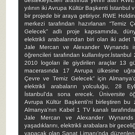
destekleyicileri arasında yerini alan RW
yılının iki Avrupa Kültür Başkenti İstanbul v
bir projede bir araya getiriyor. RWE Holdi
merkezi tarafından hazırlanan “Temiz 
Gelecek” adlı proje kapsamında, düny
elektrikli arabalarından biri olan iki adet
Jale Mercan ve Alexander Wynands isi
öğrencileri tarafından kullanılıyor.İstanb
2010 logoları ile giydirilen araçlar 13 
macerasında 17 Avrupa ülkesine uğra
Çevre ve Temiz Gelecek” için Almanya’
elektrikli arabaların yolculuğu, 28 E
İstanbul’da sona erecek. Üniversite öğr
Avrupa Kültür Başkenti’ni birleştiren bu 
Almanya’nın Kabel 1 TV kanalı tarafından 
Jale Mercan ve Alexander Wynands
yaşadıklarını, elektrikli arabalara bir geceli
yapacak olan Sanat Limanı’nda düzenlen