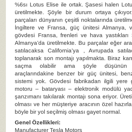
%6sı Lotus Elise ile ortak. Şasesi halen Lotu
üretilmekte. Şöyle bir durum ortaya çıkıyor
parçaları dünyanın çeşitli noktalarında üretil
İngiltere ve Fransa, güç ünitesi Almanya, v
gövdesi Fransa, frenleri ve hava yastıkları
Almanya’da üretilmekte. Bu parçalar eğer a
satılacaksa California’ya , Avrupada satıla
toplanarak son montajı yapılmakta. Biraz kar
saçma olabilir ama şöyle düşünün
araçlarındakine benzer bir güç ünitesi, ben
sistemi yok. Gövdesi fabrikadan ilgili yere gö
motoru – bataryası – elektronik modülü yad
şanzımanı takılarak montajı sona eriyor. Üret
olması ve her müşteriye aracının özel hazır
böyle bir yol seçilmiş olması gayet normal.
Genel Özellikleri:
Manufacturer Tesla Motors