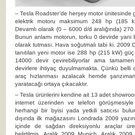
– Tesla Roadster’de herşey motor ünitesinde giz
elektrik motoru maksimum 248 hp (185 k
Devamlı olarak (0 – 6000 d/d aralığında) 27
Bunun anlamı motorun, torku 0 devirde yani 
olarak tutması. Hava soğutmalı tabi ki. 2009 
tanıtılan yeni motor ise 288 hp (215 kW) güç
14000 devir çevirebiliyorlar ama tamame
devirlere ihtiyaç duyulmamakta. Çünkü belli
araç hızlanması azalacak hemde şanzıman
yaratacağı ortaya çıkacaktır.
– Tesla ürünlerini kendine ait 13 adet showroom 
internet üzerinden ve telefon görüşmesiyle
herhangi bir byisi yada yetkili satıcısı bu
dışında ilk mağazasını Londrada 2009 yazın
içinde de sağdan direksiyonlu araçlar ür
belirtilmiş. Aralık 2009 Munich, Aralık 20