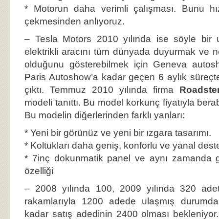
* Motorun daha verimli çalışması. Bunu hı
çekmesinden anlıyoruz.
– Tesla Motors 2010 yılında ise söyle bir
elektrikli aracını tüm dünyada duyurmak ve ne 
olduğunu gösterebilmek için Geneva autos
Paris Autoshow’a kadar geçen 6 aylık süreçt
çıktı. Temmuz 2010 yılında firma
Roadste
modeli tanıttı. Bu model korkunç fiyatıyla bera
Bu modelin diğerlerinden farklı yanları:
* Yeni bir görünüz ve yeni bir ızgara tasarımı.
* Koltukları daha geniş, konforlu ve yanal destek
* 7inç dokunmatik panel ve aynı zamanda g
özelliği
– 2008 yılında 100, 2009 yılında 320 ade
rakamlarıyla 1200 adede ulaşmış durumda
kadar satış adedinin 2400 olması bekleniyor.