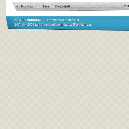
20
«
Honda.com.tr Tasarım Değiştirdi
© 2010
Otomot.NET
- Otomobil ve Motosiklet
14 Aralık 2006 tarihinden beri yayındayız.
Site Haritası