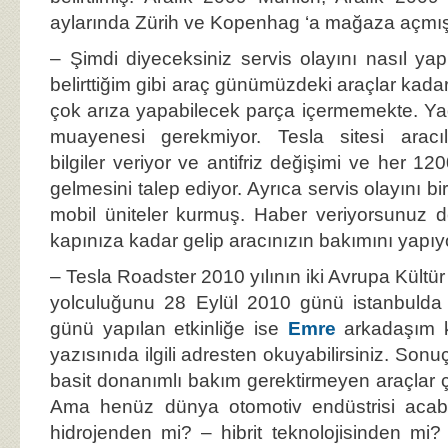
aylarında Zürih ve Kopenhag ‘a mağaza açmı
– Şimdi diyeceksiniz servis olayını nasıl yap
belirttiğim gibi araç günümüzdeki araçlar kada
çok arıza yapabilecek parça içermemekte. Ya
muayenesi gerekmiyor. Tesla sitesi aracılı
bilgiler veriyor ve antifriz değişimi ve her 12
gelmesini talep ediyor. Ayrıca servis olayını b
mobil üniteler kurmuş. Haber veriyorsunuz d
kapınıza kadar gelip aracınızın bakımını yapıy
– Tesla Roadster 2010 yılının iki Avrupa Kültü
yolculuğunu 28 Eylül 2010 günü istanbulda s
günü yapılan etkinliğe ise
Emre
arkadaşım ka
yazısınıda ilgili adresten okuyabilirsiniz. Sonu
basit donanımlı bakım gerektirmeyen araçlar 
Ama henüz dünya otomotiv endüstrisi acaba
hidrojenden mi? – hibrit teknolojisinden m