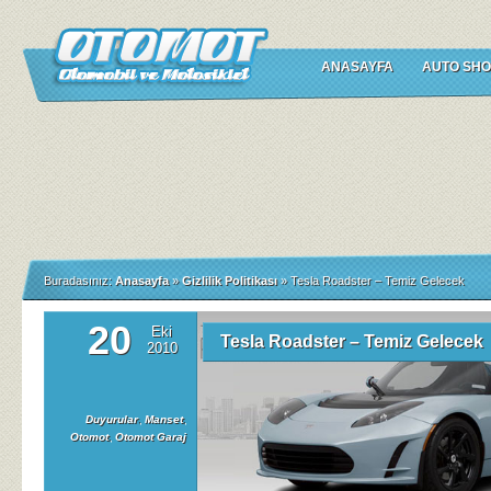
ANASAYFA
AUTO SHO
Buradasınız:
Anasayfa
»
Gizlilik Politikası
»
Tesla Roadster – Temiz Gelecek
20
Eki
Tesla Roadster – Temiz Gelecek
2010
Duyurular
,
Manset
,
Otomot
,
Otomot Garaj