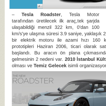
0
–
Tesla Roadster
, Tesla Motor
tarafından üretilecek ilk araç,tek şarjda
ulaşabildiği menzil 322 km, 0’dan 100
km/s’ye ulaşma süresi 3.9 saniye, yaklaşık
bir elektrik motoru ile azami hızı 160 k
prototipleri Haziran 2006, ticari olarak sa
başlandı. Bu aracın ön plana çıkmasın
gelmesinin 2 nedeni var.
2010 İstanbul Kül
olması ve
Temiz Gelecek
isimli organizasyo