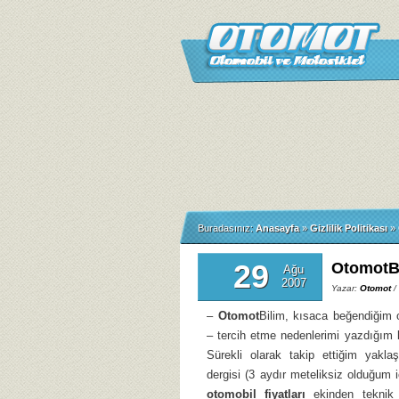
Buradasınız:
Anasayfa
»
Gizlilik Politikası
»
29
OtomotBi
Ağu
2007
Yazar:
Otomot
/
–
Otomot
Bilim, kısaca beğendiğim 
– tercih etme nedenlerimi yazdığım 
Sürekli olarak takip ettiğim yakl
dergisi (3 aydır meteliksiz olduğum 
otomobil fiyatları
ekinden teknik ö