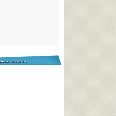
book
/ Aramıza katıl