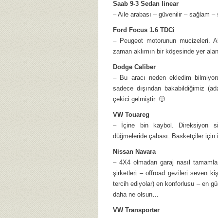
Saab 9-3 Sedan linear
– Aile arabası – güvenilir – sağlam –
Ford Focus 1.6 TDCi
– Peugeot motorunun mucizeleri. A
zaman aklımın bir köşesinde yer alan 
Dodge Caliber
– Bu aracı neden ekledim bilmiyor
sadece dışından bakabildiğimiz (ad
çekici gelmiştir. 🙂
VW Touareg
– İçine bin kaybol. Direksiyon s
düğmeleride çabası. Basketçiler için 
Nissan Navara
– 4X4 olmadan garaj nasıl tamamlanı
şirketleri – offroad gezileri seven ki
tercih ediyolar) en konforlusu – en g
daha ne olsun…
VW Transporter