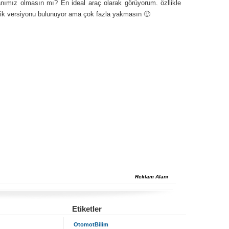
nımız olmasın mı? En ideal araç olarak görüyorum. özllikle
BGlik versiyonu bulunuyor ama çok fazla yakmasın 🙂
Reklam Alanı
Etiketler
OtomotBilim