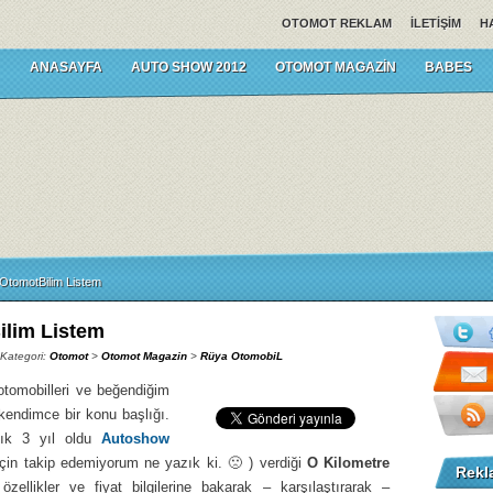
OTOMOT REKLAM
İLETIŞIM
H
ANASAYFA
AUTO SHOW 2012
OTOMOT MAGAZIN
BABES
OtomotBilim Listem
lim Listem
 Kategori:
Otomot
>
Otomot Magazin
>
Rüya OtomobiL
otomobilleri ve beğendiğim
kendimce bir konu başlığı.
aşık 3 yıl oldu
Autoshow
için takip edemiyorum ne yazık ki. 🙁 ) verdiği
O Kilometre
Rekl
zellikler ve fiyat bilgilerine bakarak – karşılaştırarak –