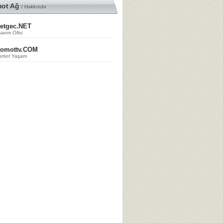
mot Ağ
/
Hakkında
etgec.NET
arım Ofisi
tomottv.COM
omot Yaşam