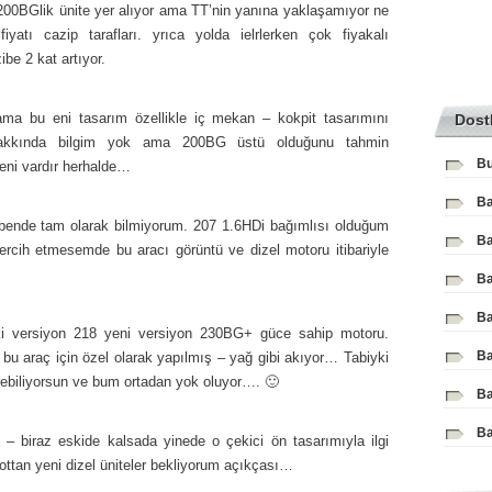
200BGlik ünite yer alıyor ama TT’nin yanına yaklaşamıyor ne
atı cazip tarafları. yrıca yolda ielrlerken çok fiyakalı
e 2 kat artıyor.
a bu eni tasarım özellikle iç mekan – kokpit tasarımını
Dost
akkında bilgim yok ama 200BG üstü olduğunu tahmin
Bu
eni vardır herhalde…
Ba
i bende tam olarak bilmiyorum. 207 1.6HDi bağımlısı olduğum
Ba
 tercih etmesemde bu aracı görüntü ve dizel motoru itibariyle
Ba
Ba
 eski versiyon 218 yeni versiyon 230BG+ güce sahip motoru.
Ba
lt bu araç için özel olarak yapılmış – yağ gibi akıyor… Tabiyki
rebiliyorsun ve bum ortadan yok oluyor…. 🙂
Ba
Ba
 – biraz eskide kalsada yinede o çekici ön tasarımıyla ilgi
tan yeni dizel üniteler bekliyorum açıkçası…