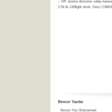
– ViP oturma düzenine sahip karava
2.5lt lik 130Bglik dizeli. Gerçi 174
Benzer Yazılar
Benzer Yazı Bulunamadı.