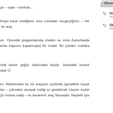
Oto
 şık – sade – konforlu…
Ur
Tas
lmaya karar verdiğimiz ama sonradan vezgeçtiğimiz – her
O
bir araç.
Ot
um. Otomobil programlarında izledim ve izmir Autoshowda
amlar kapısını kapatmışlar) bir model. Bir yönden mutlaka
imidi benim göğüs kafesinden büyük. üstündeki kontrol
ideal 🙂
r. Muhtemelen bu tür araçların içersinde (genellikle inşaat
şiler – yüksekte oturarak trafiği iyi görebilmek isteyen kişiler
üçlü motora sahip – en donanımlı araç Navaradır. Heybetli işte