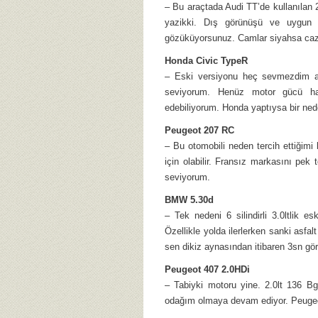
– Bu araçtada Audi TT’de kullanılan 
yazikki. Dış görünüşü ve uygun fiy
gözüküyorsunuz. Camlar siyahsa cazib
Honda Civic TypeR
– Eski versiyonu heç sevmezdim am
seviyorum. Henüz motor gücü h
edebiliyorum. Honda yaptıysa bir ned
Peugeot 207 RC
– Bu otomobili neden tercih ettiğim
için olabilir. Fransız markasını pek
seviyorum.
BMW 5.30d
– Tek nedeni 6 silindirli 3.0ltlik
Özellikle yolda ilerlerken sanki asfa
sen dikiz aynasından itibaren 3sn gö
Peugeot 407 2.0HDi
– Tabiyki motoru yine. 2.0lt 136 Bg
odağım olmaya devam ediyor. Peugeot