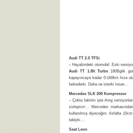
Audi TT 2.0 TFSi
– Hayalimdeki otomobil. Eski versiyo
Audi TT 1.8lt Turbo
180Bglik güc
kapayıncaya kadar 0-160km hıza ulaş
farkederki. Daha ne isterki insan…
Mercedes SLK 200 Kompressor
– Çokta fakirim işte Amg versiyonlar
zorlaştırır… Mercedes markasından 
kullanılmış diyeceğim. Asfalta 10cm
tabiyki….
Seat Leon