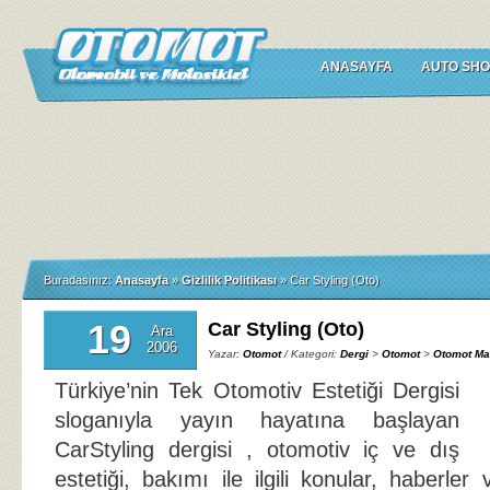
ANASAYFA
AUTO SHO
Buradasınız:
Anasayfa
»
Gizlilik Politikası
»
Car Styling (Oto)
19
Car Styling (Oto)
Ara
2006
Yazar:
Otomot
/ Kategori:
Dergi
>
Otomot
>
Otomot Ma
Türkiye’nin Tek Otomotiv Estetiği Dergisi
sloganıyla yayın hayatına başlayan
CarStyling dergisi , otomotiv iç ve dış
estetiği, bakımı ile ilgili konular, haberler 