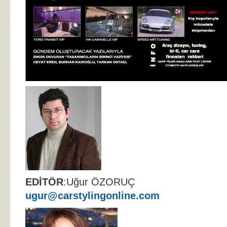
EDİTÖR
:Uğur ÖZORUÇ
ugur@carstylingonline.com