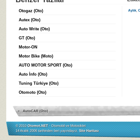
Otogaz (Oto)
Aylık
,
C
Autex (Oto)
Auto Write (Oto)
GT (Oto)
Motor-ON
Motor Bike (Moto)
AUTO MOTOR SPORT (Oto)
Auto İnfo (Oto)
Tuning Türkiye (Oto)
Otomoto (Oto)
«
AutoCAR (Oto)
© 2010
Otomot.NET
- Otomobil ve Motosiklet
14 Aralık 2006 tarihinden beri yayındayız.
Site Haritası