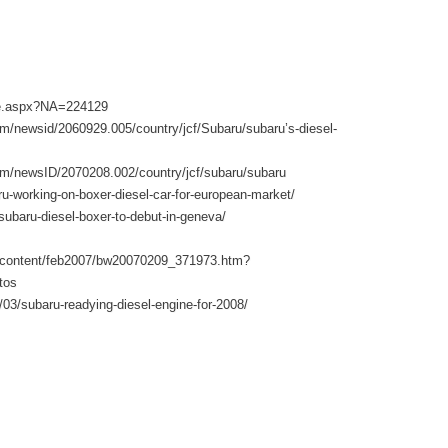
cle.aspx?NA=224129
m/newsid/2060929.005/country/jcf/Subaru/subaru’s-diesel-
fm/newsID/2070208.002/country/jcf/subaru/subaru
-working-on-boxer-diesel-car-for-european-market/
ubaru-diesel-boxer-to-debut-in-geneva/
/content/feb2007/bw20070209_371973.htm?
tos
03/subaru-readying-diesel-engine-for-2008/