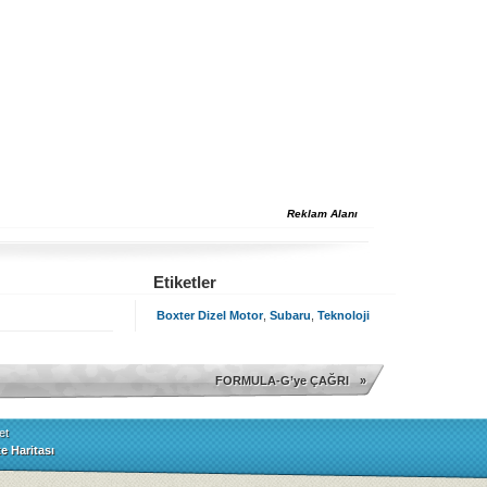
Reklam Alanı
Etiketler
Boxter Dizel Motor
,
Subaru
,
Teknoloji
FORMULA-G’ye ÇAĞRI
»
et
te Haritası