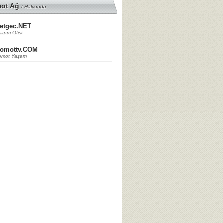
mot Ağ
/
Hakkında
etgec.NET
arım Ofisi
tomottv.COM
omot Yaşam