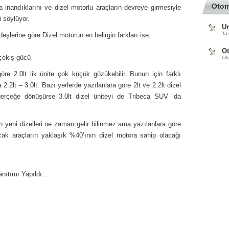
Oto
inandıklarını ve dizel motorlu araçların devreye girmesiyle
i söylüyor.
Ur
Tas
eşlerine göre Dizel motorun en belirgin farkları ise;
O
çekiş gücü
Ot
re 2.0lt lik ünite çok küçük gözükebilir. Bunun için farklı
a 2.2lt – 3.0lt. Bazı yerlerde yazılanlara göre 2lt ve 2.2lt dizel
erçeğe dönüşürse 3.0lt dizel üniteyi de Tribeca SUV ‘da
 yeni dizelleri ne zaman gelir bilinmez ama yazılanlara göre
cak araçların yaklaşık %40’ının dizel motora sahip olacağı
anıtımı Yapıldı…