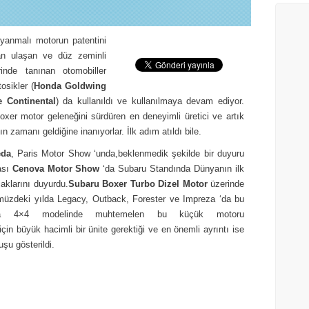
n yanmalı motorun patentini
dan ulaşan ve düz zeminli
inde tanınan otomobiller
osikler (
Honda Goldwing
 Continental
) da kullanıldı ve kullanılmaya devam ediyor.
oxer motor geleneğini sürdüren en deneyimli üretici ve artık
 zamanı geldiğine inanıyorlar. İlk adım atıldı bile.
eda
, Paris Motor Show ‘unda,beklenmedik şekilde bir duyuru
rası
Cenova Motor Show
‘da Subaru Standında Dünyanın ilk
aklarını duyurdu.
Subaru Boxer Turbo Dizel Motor
üzerinde
ümüzdeki yılda Legacy, Outback, Forester ve Impreza ‘da bu
ibeca 4×4 modelinde muhtemelen bu küçük motoru
in büyük hacimli bir ünite gerektiği ve en önemli ayrıntı ise
şu gösterildi.