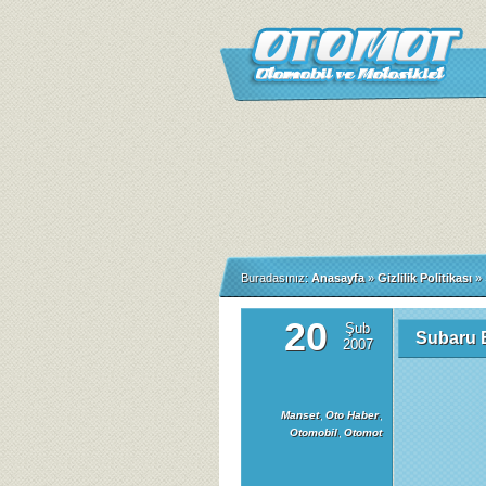
Buradasınız:
Anasayfa
»
Gizlilik Politikası
»
20
Şub
Subaru 
2007
Manset
,
Oto Haber
,
Otomobil
,
Otomot