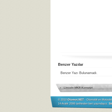
Benzer Yazılar
Benzer Yazı Bulunamadı.
«
Lincoln MKR Konsept
© 2010
Otomot.NET
- Otomobil ve Motosikl
14 Aralık 2006 tarihinden beri yayındayız.
Si