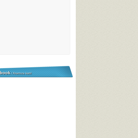
book
/ Aramıza katıl