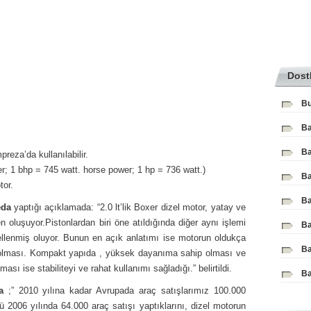
Dost
Bu
Ba
Ba
reza’da kullanılabilir.
r; 1 bhp = 745 watt. horse power; 1 hp = 736 watt.)
Ba
tor.
Ba
eda
yaptığı açıklamada: “2.0 lt’lik Boxer dizel motor, yatay ve
den oluşuyor.Pistonlardan biri öne atıldığında diğer aynı işlemi
Ba
gellenmiş oluyor. Bunun en açık anlatımı ise motorun oldukça
Ba
 olması. Kompakt yapıda , yüksek dayanıma sahip olması ve
sı ise stabiliteyi ve rahat kullanımı sağladığı.” belirtildi.
Ba
a
;” 2010 yılına kadar Avrupada araç satışlarımız 100.000
 2006 yılında 64.000 araç satışı yaptıklarını, dizel motorun