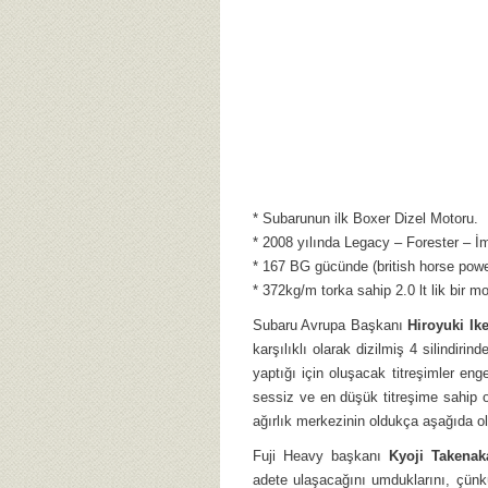
* Subarunun ilk Boxer Dizel Motoru.
* 2008 yılında Legacy – Forester – İmp
* 167 BG gücünde (british horse powe
* 372kg/m torka sahip 2.0 lt lik bir mo
Subaru Avrupa Başkanı
Hiroyuki Ik
karşılıklı olarak dizilmiş 4 silindirin
yaptığı için oluşacak titreşimler en
sessiz ve en düşük titreşime sahip
ağırlık merkezinin oldukça aşağıda olma
Fuji Heavy başkanı
Kyoji Takenak
adete ulaşacağını umduklarını, çünkü