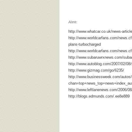
Alıntı:
http://www.whatcar.co.uk/news-arti
http://www.worldcarfans.com/news.cf
plans-turbocharged
http://www.worldcarfans.com/news.c
http://www.subaruwrxnews.com/subaru
http://www.autoblog.com/2007/02/08/s
http://www.gizmag.com/go/6235/
http://www.businessweek.com/autos
chan=top+news_top+news+index_au
http://www.leftlanenews.com/2006/08/
http://blogs.edmunds.com/.ee8e889