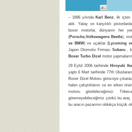
0
– 1896 yılında
Karl Benz
, ilk içte
aldı. Yatay ve karşılıklı pistonlar
boxer motorlar, dünyanın her yer
(
Porsche,Volkswagens Beetle
), mot
ve BMW
) ve uçaklar (
Lycoming ve
Japon Otomotiv Firması
Subaru
, b
Boxer Turbo Dizel
motor yapmalarının
29 Eylül 2006 tarihinde
Hiroyuki Ik
yaptı.6 Mart tarihinde 77th Uluslara
Boxer Dizel Motoru görücüye çıkarac
halen çalıştıklarını ve en erken ön
motoru görebileceğimizi. Tr
göremeyebileceğimiz çünkü bu araç iç
bu aracın pazarının oldukça küçük olu