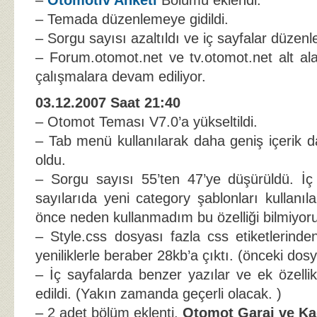
–
Otomotiv Anketi
Bölümü eklendi.
– Temada düzenlemeye gidildi.
– Sorgu sayısı azaltıldı ve iç sayfalar düzenl
– Forum.otomot.net ve tv.otomot.net alt ala
çalışmalara devam ediliyor.
03.12.2007 Saat 21:40
– Otomot Teması V7.0’a yükseltildi.
– Tab menü kullanılarak daha geniş içerik d
oldu.
– Sorgu sayısı 55’ten 47’ye düşürüldü. İç
sayılarıda yeni category şablonları kullanıla
önce neden kullanmadım bu özelliği bilmiyor
– Style.css dosyası fazla css etiketlerinde
yeniliklerle beraber 28kb’a çıktı. (önceki dos
– İç sayfalarda benzer yazılar ve ek özelli
edildi. (Yakın zamanda geçerli olacak. )
– 2 adet bölüm eklenti.
Otomot Garaj ve Ka