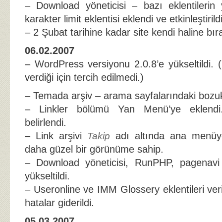
– Download yöneticisi – bazı eklentilerin 
karakter limit eklentisi eklendi ve etkinleştirildi
– 2 Şubat tarihine kadar site kendi haline bıra
06.02.2007
– WordPress versiyonu 2.0.8’e yükseltildi. 
verdiği için tercih edilmedi.)
– Temada arşiv – arama sayfalarındaki bozuklu
– Linkler bölümü Yan Menü’ye eklendi. 
belirlendi.
– Link arşivi
adı altında ana menüye y
Takip
daha güzel bir görünüme sahip.
– Download yöneticisi, RunPHP, pagenavi
yükseltildi.
– Useronline ve IMM Glossery eklentileri ver
hatalar giderildi.
05.03.2007