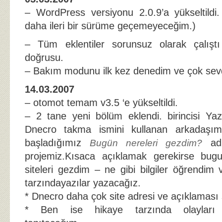
– WordPress versiyonu 2.0.9’a yükseltildi
daha ileri bir sürüme geçemeyeceğim.)
– Tüm eklentiler sorunsuz olarak çalışt
doğrusu.
– Bakım modunu ilk kez denedim ve çok se
14.03.2007
– otomot temam v3.5 ‘e yükseltildi.
– 2 tane yeni bölüm eklendi. birincisi Yaz
Dnecro takma ismini kullanan arkadaşım.
başladığımız
adl
Bugün nereleri gezdim?
projemiz.Kısaca açıklamak gerekirse bugu
siteleri gezdim – ne gibi bilgiler öğrendim
tarzındayazılar yazacağız.
* Dnecro daha çok site adresi ve açıklaması 
* Ben ise hikaye tarzında olayları an