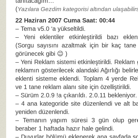
tanıtacağım…
(
Yazılara Gezdim kategorisi altından ulaşabilirs
22 Haziran 2007 Cuma Saat: 00:44
– Tema v5.0 ‘a yükseltildi.
– Yeni eklentiler etkinleştirildi bazı eklen
(Sorgu sayısını azaltmak için bir kaç tane
görünecek gibi 😉 )
– Yeni Reklam sistemi etkinleştirildi. Reklam 
reklamın gösterilecek alandaki Ağırlığı belirl
eklenti sisteme eklendi. Toplam 4 yerde Rek
ve 1 tane reklam alanı site için özelliştirildi.
– Sürüm 2.0.9 !a çıkarıldı. 2.0.11 bekleniyor.
– 4 ana kategoride site düzenlendi ve alt baş
yeniden düzenlendi.
– Temanın yapım süresi 3 gün olup gerek
beraber 1 haftada hazır hale gelindi.
– Duyurlar bölümü eklenerek ana sayfada so